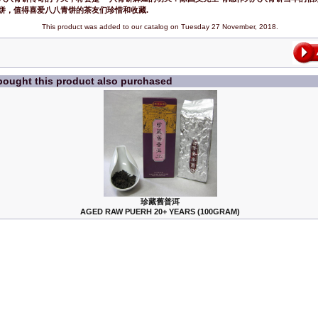
饼，值得喜爱八八青饼的茶友们珍惜和收藏.
This product was added to our catalog on Tuesday 27 November, 2018.
ought this product also purchased
珍藏舊普洱
AGED RAW PUERH 20+ YEARS (100GRAM)