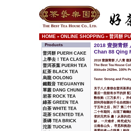
HOME
ONLINE SHOPPING
普洱餅 PU
»
»
Products
2018 壹捌青
Chan 88 Qing 
普洱餅 PUERH CAKE
上學去！TEA CLASS
2018 壹捌青餅 八八青 復刻版經典
普洱茶葉 PUERH TEA
The Best Tea House Col
Altitude 2429m. 100% P
紅茶 BLACK TEA
烏龍 OOLONG
Taste: Strong and Fruit
鐵觀音 TIEGUANYIN
关于八八青饼在普洱茶界
單叢 DANG CHUNG
最后一批较有水平的拼 配
岩茶 ROCK TEA
数收购（三万多片）。并
綠茶 GREEN TEA
胆利用创新的千仓自然陈
于五年之后，到了 第二
白茶 WHITE TEA
二十年期间，出现了幽幽
花茶 SCENTED TEA
变的无穷乐 趣！从茶的
茶磚 TEA BRICK
缺， 一片难求，终究成为
云南各山头， 寻觅和挑
沱茶 TUOCHA
茶爱好者一个惊喜！相信