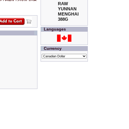
RAW
YUNNAN
MENGHAI
388G
Languages
Currency