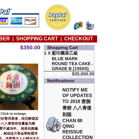
BER
SHOPPING CART
CHECKOUT
|
|
$350.00
Shopping Cart
1 X
藍印圓茶乙級
BLUE MARK
ROUND TEA CAKE -
GRADE B [1950S]
$35,000.00
Notifications
NOTIFY ME
OF UPDATES
TO
2018 壹捌
青餅 八八青復
Click to enlarge
刻版
爱好普洱茶者，经历静观其
CHAN 88
今八八青饼存世量极为稀
QING
热爱不减当年。 他亲自跑遍
REISSUE
世，相信这片茶会带给普洱
COLLECTION
乐，决意将个人心得与大众