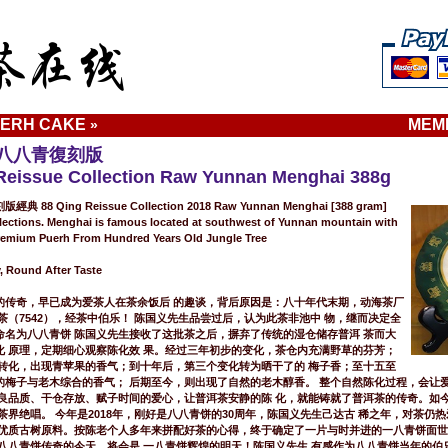
ERH CAKE
MEM
»
餅 八八青復刻版
Reissue Collection Raw Yunnan Menghai 388g
 88 Qing Reissue Collection 2018 Raw Yunnan Menghai [388 gram]
lections. Menghai is famous located at southwest of Yunnan mountain with
remium Puerh From Hundred Years Old Jungle Tree
y, Round After Taste
的传奇，早已成为爱茶人在茶余饭后 的趣谈，背后原因是：八十年代末期，动海茶厂
茶（7542），经茶中伯乐！ 陈国义先生品尝过后，认为此茶非池中 物，继而决定全
命名为八八青饼 陈国义先生接收了这批茶之后，摒弃了传统的湿仓储存普洱 茶而大
化 原理，定期细心观察陈化效 果。经过三年初步的变化，茶仓内充满野草的芬芳；
个转化，出现青苹果的香气；到十年后，第三个变化转为晒干了的 梅子香；至十五至
的梅子与老木综合的香气； 后期至今，则出现了自然的老木醇香。 整个自然陈化过程，会让
优良品质、干仓存放、赋子时间的爱心，让普洱茶安静的陈 化，就能铸就了普洱茶的传奇。如
茶界绝唱。 今年是2018年，刚好是八八青饼的30周年，陈国义先生己达古 稀之年，对茶仍
选优质古树原料。按陈老个人多年来拼配好茶的心得，终于确定了一片与时并进的一八青饼面
 八八青饼传奇的今天，将会是 一八青饼辉煌的明天！陈国义先生 有感作为八八青饼当年的伯