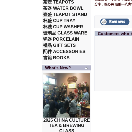
茶壺 TEAPOTS
分享，匠心铸 造的—八青
茶器 WATER BOWL
壺盛 TEAPOT STAND
杯盛 CUP TRAY
杯洗 CUP WASHER
玻璃品 GLASS WARE
Customers who b
瓷器 PORCELAIN
禮品 GIFT SETS
配件 ACCESSORIES
書籍 BOOKS
What's New?
2025 CHINA CULTURE
TEA & BREWING
CLASS